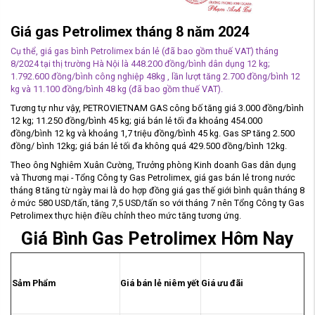
Giá gas Petrolimex tháng 8 năm 2024
Cụ thể, giá
gas
bình Petrolimex bán lẻ (đã bao gồm thuế VAT) tháng
8/2024 tại thị trường Hà Nội là 448.200 đồng/bình dân dụng 12 kg;
1.792.600 đồng/bình công nghiệp 48kg , lần lượt tăng 2.700 đồng/bình 12
kg và 11.100 đồng/bình 48 kg (đã bao gồm thuế VAT).
Tương tự như vậy, PETROVIETNAM GAS công bố tăng giá 3.000 đồng/bình
12 kg; 11.250 đồng/bình 45 kg; giá bán lẻ tối đa khoảng 454.000
đồng/bình 12 kg và khoảng 1,7 triệu đồng/bình 45 kg. Gas SP tăng 2.500
đồng/ bình 12kg; giá bán lẻ tối đa không quá 429.500 đồng/
bình
12kg.
Theo ông Nghiêm Xuân Cường, Trưởng phòng Kinh doanh
Gas
dân dụng
và Thương mại - Tổng Công ty
Gas
Petrolimex, giá gas bán lẻ trong nước
tháng 8 tăng từ ngày mai là do hợp đồng giá gas thế giới bình quân tháng 8
ở mức 580 USD/tấn, tăng 7,5 USD/tấn so với tháng 7 nên Tổng Công ty Gas
Petrolimex thực hiện điều chỉnh theo mức tăng tương ứng.
Giá Bình Gas Petrolimex Hôm Nay
Sảm Phẩm
Giá bán lẻ niêm yết
Giá ưu đãi