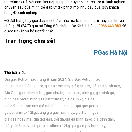
Petrolimex
Hà Nội cam kết tiếp tục phát huy mọi nguồn lực từ kinh nghiệm
chuyên sâu của mình để đáp ứng kịp thời mọi nhu cầu của Quý khách
hàng/Doanh nghiệp.
Để đặt hàng hay giải đáp mọi thắc mắc mà bạn quan tâm, hãy liên hệ với
chúng tôi (24/7) qua số Tổng đài chăm sóc Khách hàng:
0966 443 883
để
được tư vấn và hỗ trợ tốt nhất.
Trân trọng chia sẻ!
PGas Hà Nội
Thẻ bài viết:
Giá gas Petrolimex tháng 8 năm 2024,
Giá Gas Petrolimex,
giá ga chính hãng petro,
giá ga hôm nay,
giá gapetro,
giá ga petrolimex,
Giá Gas,
gas chính hãng,
gas chuẩn,
gas petro,
bình ga,
giá bình ga,
bình gas petro,
bình gas petrolimex,
giá ga 12kg,
giá ga,
giá đổi gas hôm nay,
giá đổi bình gas 13kg,
giá gas petro,
ga petrolimex 12kg,
bảng giá gas hôm nay,
giá 1 bình gas,
giá gas ngày mai,
giá đổi gas,
đổi ga,
giá ga bình 12kg,
gia đình gas,
giá ga hiện nay,
giá gas petrolimex 12kg,
gia ga ngay hom nay,