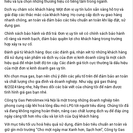
hiểu và lựa chọn những thương hiệu có tiếng tăm trong ngành.
Dịch vụ chăm sóc khách hàng: Một đơn vị uy tín luôn sẵn sàng hỗ trợ và
giải đáp các thắc mắc của khách hàng. Họ cung cấp dịch vụ giao hàng
nhanh chóng, an toàn và đảm bảo các tiêu chuẩn an toàn khi lắp đặt, sử
dụng gas.
Chính sách bảo hành và đổi trả: Đơn vị uy tín sẽ có chính sách bảo hành
rõ ràng và minh bạch, đảm bảo quyền lợi cho khách hàng trong trường
hợp xảy ra sự cố.
Đánh giá từ khách hàng: Đọc các đánh giá, nhận xét từ những khách hàng
đã sử dụng sản phẩm và dịch vụ của đơn vị kinh doanh cũng là một cách
hiệu quả để nhận biết độ tin cậy. Các đánh giá tích cực thường là dấu hiệu
của một đơn vị kinh doanh gas uy tín.
Khi chọn mua gas, bạn nên chú ý đến các yếu tố trên để đảm bảo an toàn
và chất lượng cho gia đình và doanh nghiệp. Như vậy, giá gas tháng
8/2024 tăng nhẹ, hãy theo dõi các bài viết của chúng tôi để nắm được
tình hình giá gas bạn nhé.
Công ty Gas Petrolimex Hà Nội
là một trong những doanh nghiệp tiên
phong cung cấp khí hoá lỏng dầu mỏ LPG tới người tiêu dùng. Chúng tôi đã
và đang không ngừng hoàn thiện, nâng cao chất lượng dịch vụ để đáp ứng
ngày càng tốt hơn nhu cầu và lợi ích của Quý khách hàng.
Với mục tiêu tối ưu hoá hiệu quả sử dụng, đảm bảo tiêu chuẩn an toàn và
giữ gìn môi trường “Cho một ngày mai Xanh hơn, Sạch hơn”, Công ty
Gas