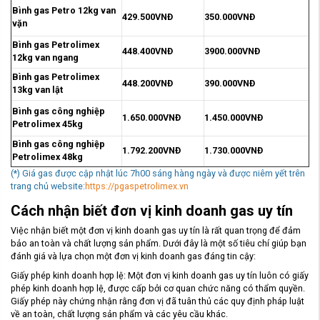
Bình gas Petro 12kg van
429.500VNĐ
350.000VNĐ
vặn
Bình gas Petrolimex
448.400VNĐ
3900.000VNĐ
12kg van ngang
Bình gas Petrolimex
448.200VNĐ
390.000VNĐ
13kg van lật
Bình gas công nghiệp
1.650.000VNĐ
1.450.000VNĐ
Petrolimex 45kg
Bình gas công nghiệp
1.792.200VNĐ
1.730.000VNĐ
Petrolimex 48kg
(*) Giá gas được cập nhật lúc 7h00 sáng hàng ngày và được niêm yết trên
trang chủ website:
https://pgaspetrolimex.vn
Cách nhận biết đơn vị kinh doanh gas uy tín
Việc nhận biết một đơn vị kinh doanh gas uy tín là rất quan trọng để đảm
bảo an toàn và chất lượng sản phẩm. Dưới đây là một số tiêu chí giúp bạn
đánh giá và lựa chọn một đơn vị kinh doanh gas đáng tin cậy:
Giấy phép kinh doanh hợp lệ: Một đơn vị kinh doanh gas uy tín luôn có giấy
phép kinh doanh hợp lệ, được cấp bởi cơ quan chức năng có thẩm quyền.
Giấy phép này chứng nhận rằng đơn vị đã tuân thủ các quy định pháp luật
về an toàn, chất lượng sản phẩm và các yêu cầu khác.