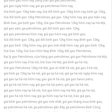
giá bình gas hôm nay,
bằng báo giá gas petrolimex,
giá gas ngày hôm nay,
giá ga petrolimex hôm nay,
Giá bình gas 12kg hiện nay,
Giá đổi bình gas 13kg hôm nay,
bình ga 12kg,
Giá đổi bình gas 12kg Petrolimex,
giá gas 12kg hôm nay,
giá gas hiện nay,
Bình Gas,
gia binh gas 12kg,
Giá gas Petrolimex 12kg hôm nay tại Hà Nội,
giá gas xám,
ga petrolimex,
giá đổi bình gas xám 12kg,
giá gas petrolimex hôm nay,
giá gas hôm nay,
giá bình gas,
Giá đổi bình gas 12kg,
giá đổi bình gas 12kg hôm nay,
Bình gas 12kg,
giá gas bình 12kg hôm nay,
giá gas mới nhất hôm nay,
giá gas bình 12kg,
Giá Gas 12kg,
Giá Gas Hôm Nay Bình 12kg,
Đổi gas Petrolimex,
Đại lý gas Petrolimex,
cửa hàng gas petrolimex,
giá gas Petrolimex Hà Nội,
giá gas hôm nay ở hà nội,
Giá Gas Hà Nội,
giá bình ga hà nội,
Giá gas Petrolimex 12kg Hà Nội,
gas rẻ nhất hà nội,
giá gas ở hà nội,
giá bình ga 12kg tại hà nội,
giá ga tại hà nội,
giá ga hà nội ngày hôm nay,
giá gas tại hà nội hôm nay,
gas giá rẻ hà nội,
giá gas hanoi petro,
giá ga hà nội hôm nay,
giá gas hà nội petro,
giá gas tại hà nội,
giá gas hôm nay tại hà nội,
Giá gas hôm nay Hà Nội,
giá ga hà nội,
giá gas hà nội hôm nay,
giá ga hôm nay tại hà nội,
báo giá gas,
giá bình gas petrolimex,
giá gas mới nhất,
giá gas tháng,
mua bình gas,
ga petrolimex hà nội,
ga petrolimex gần đây,
ga petrolimex Định Công,