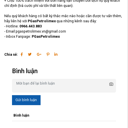
+ Chịu 100% trách nhiệm với đơn hàng vận chuyển bởi dịch vụ quý khách
chỉ định (trả cước phí và tổn thất liên quan).
Nếu quý khách hàng có bất kỳ thắc mắc nào hoặc cần được tư vấn thêm,
hãy liên hệ với
PGasPetrolimex
qua những kênh sau đây:
- Hotline:
0966.443.883
- Email:pgaspetrolimex.vn@gmail.com
- Inbox Fanpage:
PGasPetrolimex
Chia sẻ:
Bình luận
Gửi bình luận
Bình luận