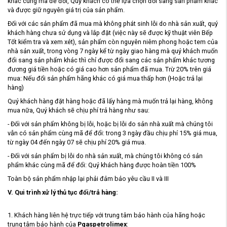
khác cùng mã để đổi, Quý khách có thể lựa chọn đổi sang sản phẩm khác
và được giữ nguyên giá trị của sản phẩm.
Đối với các sản phẩm đã mua mà không phát sinh lỗi do nhà sản xuất, quý
khách hàng chưa sử dụng và lắp đặt (việc này sẽ được kỹ thuật viên Bếp
Tốt kiểm tra và xem xét), sản phẩm còn nguyên niêm phong hoặc tem của
nhà sản xuất, trong vòng 7 ngày kể từ ngày giao hàng mà quý khách muốn
đổi sang sản phẩm khác thì chỉ được đổi sang các sản phẩm khác tương
đương giá tiền hoặc có giá cao hơn sản phẩm đã mua. Trừ 20% trên giá
mua: Nếu đổi sản phẩm hãng khác có giá mua thấp hơn (Hoặc trả lại
hàng)
Quý khách hàng đặt hàng hoặc đã lấy hàng mà muốn trả lại hàng, không
mua nữa, Quý khách sẽ chịu phí trả hàng như sau:
- Đối với sản phẩm không bị lỗi, hoặc bị lỗi do sản nhà xuất mà chúng tôi
vẫn có sản phẩm cùng mã để đổi: trong 3 ngày đầu chịu phí 15% giá mua,
từ ngày 04 đến ngày 07 sẽ chịu phí 20% giá mua.
- Đối với sản phẩm bị lỗi do nhà sản xuất, mà chúng tôi không có sản
phẩm khác cùng mã để đổi: Quý khách hàng được hoàn tiền 100%
Toàn bộ sản phẩm nhập lại phải đảm bảo yêu cầu II và III
V. Qui trình xử lý thủ tục đổi/trả hàng:
1. Khách hàng liên hệ trực tiếp với trung tâm bảo hành của hãng hoặc
trung tâm bảo hành của
Pgaspetrolimex
: