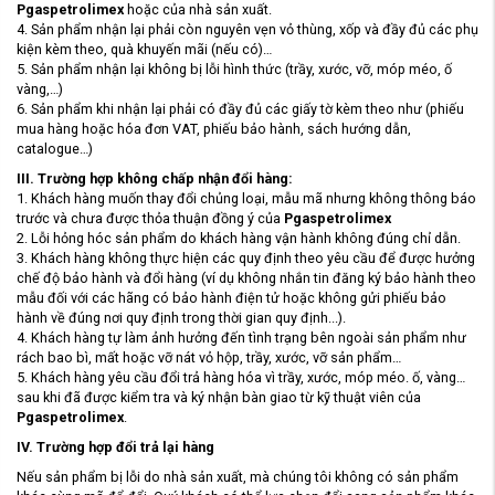
Pgaspetrolimex
hoặc của nhà sản xuất.
4. Sản phẩm nhận lại phải còn nguyên vẹn vỏ thùng, xốp và đầy đủ các phụ
kiện kèm theo, quà khuyến mãi (nếu có)…
5. Sản phẩm nhận lại không bị lỗi hình thức (trầy, xước, vỡ, móp méo, ố
vàng,…)
6. Sản phẩm khi nhận lại phải có đầy đủ các giấy tờ kèm theo như (phiếu
mua hàng hoặc hóa đơn VAT, phiếu bảo hành, sách hướng dẫn,
catalogue…)
III. Trường hợp không chấp nhận đổi hàng:
1. Khách hàng muốn thay đổi chủng loại, mẫu mã nhưng không thông báo
trước và chưa được thỏa thuận đồng ý của
Pgaspetrolimex
2. Lỗi hỏng hóc sản phẩm do khách hàng vận hành không đúng chỉ dẫn.
3. Khách hàng không thực hiện các quy định theo yêu cầu để được hưởng
chế độ bảo hành và đổi hàng (ví dụ không nhắn tin đăng ký bảo hành theo
mẫu đối với các hãng có bảo hành điện tử hoặc không gửi phiếu bảo
hành về đúng nơi quy định trong thời gian quy định...).
4. Khách hàng tự làm ảnh hưởng đến tình trạng bên ngoài sản phẩm như
rách bao bì, mất hoặc vỡ nát vỏ hộp, trầy, xước, vỡ sản phẩm…
5. Khách hàng yêu cầu đổi trả hàng hóa vì trầy, xước, móp méo. ố, vàng…
sau khi đã được kiểm tra và ký nhận bàn giao từ kỹ thuật viên của
Pgaspetrolimex
.
IV. Trường hợp đổi trả lại hàng
Nếu sản phẩm bị lỗi do nhà sản xuất, mà chúng tôi không có sản phẩm