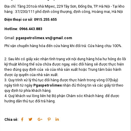
Địa chỉ: Tầng 20 toà nhà Mipec, 229 Tây Sơn, Đống Đa, TP. Hà Nội - Tại kho
hàng : 37/230/111 phố định công thượng, định công, Hoàng mai, Hà Nội
Điện thoại cơ sở
: 0915.255.655
Hotline:
0966.443.883
Gmail:
pgaspetrolimex.vn@gmail.com
Phí vận chuyển hàng hóa đến cửa hàng khi đổi trả: Cửa hàng chịu 100%.
2. Sau khi có giấy xác nhận tình trạng với nội dung hàng hóa hư hỏng do lỗi
kỹ thuật không thể sửa chữa được ngay, việc đổi hàng sẽ được thực hiện
theo đúng quy định của và của nhà sản xuất hoặc Trung tâm bảo hành
được ủy quyển của nhà sản xuất.
3. Quy trình xử lý thủ tục đổi hàng được thực hành trong vòng 07(bảy)
ngày tính từ ngày
Pgaspetrolimex
nhận đủ thông tin và các giấy tờ theo
quy định từ phía khách hàng.
4. Quý khách vui lòng liên hệ Bộ phận Chăm sóc Khách hàng để được
hướng dẫn thủ tục đổi trả hàng.
Chia sẻ: