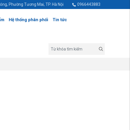
hóng, Phường Tương Mai, TP. Hà Nội
0966443883
ẩm
Hệ thống phân phối
Tin tức