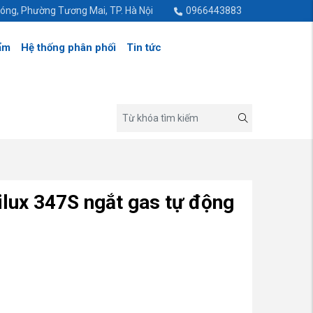
hóng, Phường Tương Mai, TP. Hà Nội
0966443883
ẩm
Hệ thống phân phối
Tin tức
lux 347S ngắt gas tự động