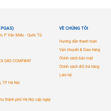
 PGAS)
VỀ CHÚNG TÔI
Bộ van gas Namilux 347S
n, P. Văn Miếu - Quốc Tử
Hướng dẫn thanh toán
s Namilux 347S
Vận chuyển & Giao hàng
.
Chính sách bảo mật
EX GAS COMPANY
 độ bền cao, không bị lão hóa.
Chính sách đổi trả hàng
 chống ăn mòn, đảm bảo độ kín 100%.
Liên hệ
, TP. Hà Nội
n gas Namilux 347S
tư thành phố Hà Nội cấp ngày
ỉnh áp tự động.