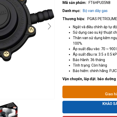
Mã sản phẩm:
FT6HPU05N8
Danh mục:
Bộ van dây gas
Thương hiệu:
PGAS PETROLIM
Ngắt và điều chỉnh áp tự đ
Sử dụng cao su kỹ thuật ch
Thân van sử dụng kẽm ngu
100%.
Áp suất đầu vào: 70 ~ 900
Áp suất đầu ra: 3.5 ± 0.5 k
Bảo Hành: 36 tháng
Tình trạng: Còn hàng
Bảo hiểm: chính hãng PJI
Vận chuyển, lắp đặt. bảo dưỡng 
Giao h
KHẢO SÁ