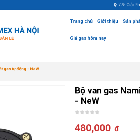
775 Giải P
Trang chủ
Giới thiệu
Sản ph
Giá gas hôm nay
ắt gas tự động - NeW
Bộ van gas Nami
- NeW
480,000
đ