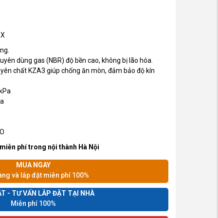
EX
ộng.
uyên dùng gas (NBR) độ bền cao, không bị lão hóa.
yên chất KZA3 giúp chống ăn mòn, đảm bảo độ kín
 kPa
Pa
CO
miễn phí trong nội thành Hà Nội
MUA NGAY
àng và lắp đặt miễn phí 100%
T - TƯ VẤN LẮP ĐẶT TẠI NHÀ
Miễn phí 100%