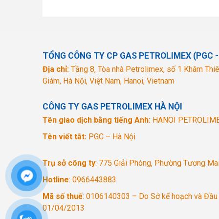
TỔNG CÔNG TY CP GAS PETROLIMEX (PGC -
Địa chỉ:
Tầng 8, Tòa nhà Petrolimex, số 1 Khâm Thiê
Giám, Hà Nội, Việt Nam, Hanoi, Vietnam
Thông số kỹ thuật van ga
CÔNG TY GAS PETROLIMEX HÀ NỘI
Van có tính năng ngắt và điều chỉnh áp tự động
Tên giao dịch bằng tiếng Anh:
HANOI PETROLIM
Sử dụng cao su kỹ thuật chuyên dùng gas (NBR)
Thân van sử dụng kẽm nguyên chất KZA3 giúp
Tên viết tắt:
PGC – Hà Nội
Công suất tối đa: 2 kg/giờ
Áp suất đầu vào: 70 ~ 900 kPa
Trụ sở công ty
: 775 Giải Phóng, Phường Tương Mai
Áp suất đầu ra: 3.5 ± 0.5 kPa
Ứng dụng: Dùng cho các bình gas dân dụng
Hotline
: 0966443883
Ưu điểm vượt trội của va
Mã số thuế
: 0106140303 – Do Sở kế hoạch và Đầu 
01/04/2013
An toàn tuyệt đối nhờ tính năng ngắt & điều ch