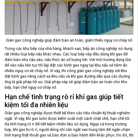
Giàn gas công nghiệp giúp đảm bảo an toàn, giảm thiểu nguy cơ cháy nổ
Trong các khu bếp của nhà hàng, khách sạn, bếp ăn công nghiệp sử dụng
rất nhiều loại bếp nấu khác nhau. Các loại bếp này đều dùng khí gas để
đảm bảo nhu cầu xào, nấu thức ăn số lượng lớn. Với môi trường dùng lửa
để xào nấu liên tục thì lắp đặt các bình gas ngay tại khu nấu sẽ tiềm ẩn
nhiều nguy cơ về cháy nổ. Vì vậy, thi công giàn gas công nghiệp với khu
đặt bình gas riêng cách xa khu nấu và khí gas đường dẫn qua các đường
ống là giải pháp tối ưu. Giải pháp này sẽ giúp đảm bảo an toàn cho khu
bếp, hạn chế nguy cơ cháy nổ.
Hạn chế tình trạng rò rỉ khí gas giúp tiết
kiệm tối đa nhiên liệu
Giàn gas công nghiệp được thiết kế theo các tiêu chuẩn kỹ thuật nghiêm
ngặt. Vì vậy, khí gas luôn được kiểm soát một cách chặt chẽ, hạn chế tối
đa tình trạng rò rỉ để tiết kiệm nhiên liệu sử dụng. Ngay cả trong trường
hợp, khí gas bị rò rỉ, người dùng chỉ cần ngắt van trung tâm để ngăn chặn
tình trạng thất thoát gas và báo đơn vị bảo hành đến khắc phục. Do đó, thi