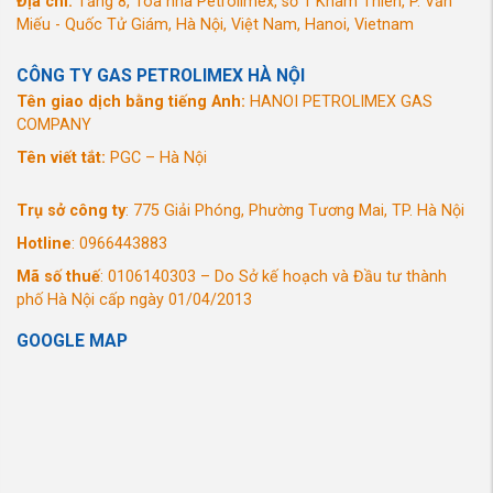
Địa chỉ:
Tầng 8, Tòa nhà Petrolimex, số 1 Khâm Thiên, P. Văn
Kiềng bếp chắc chắn
Miếu - Quốc Tử Giám, Hà Nội, Việt Nam, Hanoi, Vietnam
Sản phẩm được trang bị kiềng bằng thép phủ men sáng bóng có
độ bền cao, giúp cố định nồi/chảo chắc chắn khi đặt lên bếp
CÔNG TY GAS PETROLIMEX HÀ NỘI
gas để nấu nướng.
Tên giao dịch bằng tiếng Anh:
HANOI PETROLIMEX GAS
COMPANY
Tên viết tắt:
PGC – Hà Nội
Trụ sở công ty
: 775 Giải Phóng, Phường Tương Mai, TP. Hà Nội
Hotline
: 0966443883
Mã số thuế
: 0106140303 – Do Sở kế hoạch và Đầu tư thành
phố Hà Nội cấp ngày 01/04/2013
GOOGLE MAP