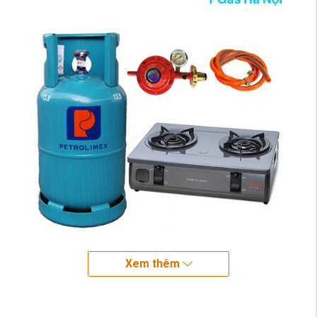
Xem thêm
Bếp gas đôi Paloma PA-7PEJ bền đẹp
kết hợp cùng tính năng ngắt gas tự