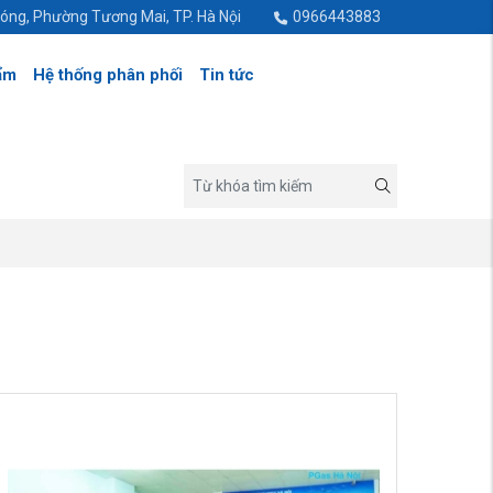
hóng, Phường Tương Mai, TP. Hà Nội
0966443883
ẩm
Hệ thống phân phối
Tin tức